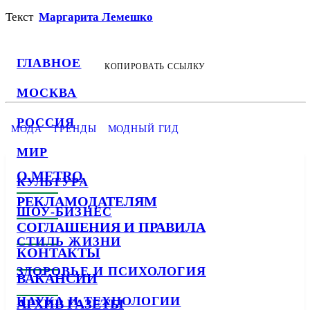
Текст
Маргарита Лемешко
ГЛАВНОЕ
КОПИРОВАТЬ ССЫЛКУ
МОСКВА
РОССИЯ
МОДА
ТРЕНДЫ
МОДНЫЙ ГИД
МИР
О METRO
КУЛЬТУРА
РЕКЛАМОДАТЕЛЯМ
ШОУ-БИЗНЕС
СОГЛАШЕНИЯ И ПРАВИЛА
СТИЛЬ ЖИЗНИ
КОНТАКТЫ
ЗДОРОВЬЕ И ПСИХОЛОГИЯ
ВАКАНСИИ
НАУКА И ТЕХНОЛОГИИ
АРХИВ ГАЗЕТЫ