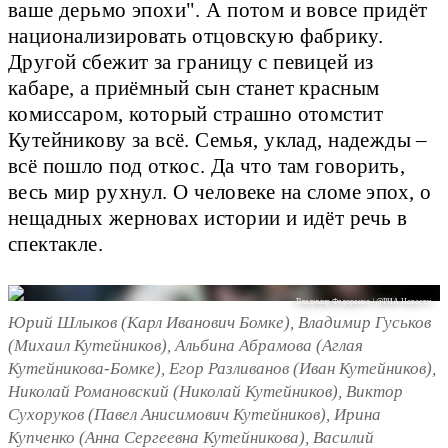
ваше дерьмо эпохи". А потом и вовсе придёт
национализировать отцовскую фабрику.
Другой сбежит за границу с певицей из
кабаре, а приёмный сын станет красным
комиссаром, который страшно отомстит
Кутейникову за всё. Семья, уклад, надежды –
всё пошло под откос. Да что там говорить,
весь мир рухнул. О человеке на сломе эпох, о
нещадных жерновах истории и идёт речь в
спектакле.
Владимир Федоренко / @РИА Новости
Юрий Шлыков (Карл Иванович Бомке), Владимир Гуськов
(Михаил Кутейников), Альбина Абрамова (Аглая
Кутейникова-Бомке), Егор Разливанов (Иван Кутейников),
Николай Романовский (Николай Кутейников), Виктор
Сухоруков (Павел Анисимович Кутейников), Ирина
Купченко (Анна Сергеевна Кутейникова), Василий