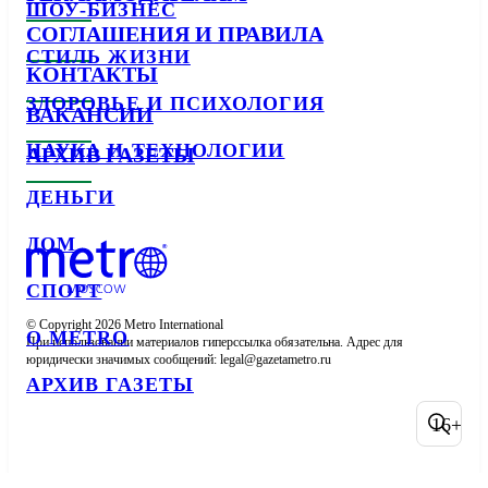
ШОУ-БИЗНЕС
СОГЛАШЕНИЯ И ПРАВИЛА
СТИЛЬ ЖИЗНИ
КОНТАКТЫ
ЗДОРОВЬЕ И ПСИХОЛОГИЯ
ВАКАНСИИ
НАУКА И ТЕХНОЛОГИИ
АРХИВ ГАЗЕТЫ
ДЕНЬГИ
ДОМ
СПОРТ
© Copyright 2026 Metro International

О METRO
При использовании материалов гиперссылка обязательна. Адрес для 
юридически значимых сообщений: 
АРХИВ ГАЗЕТЫ
16+