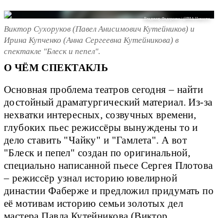
Владимир Федоренко / @РИА Новости
Виктор Сухоруков (Павел Анисимович Кутейников) и
Ирина Купченко (Анна Сергеевна Кутейникова) в
спектакле "Блеск и пепел".
О ЧЁМ СПЕКТАКЛЬ
Основная проблема театров сегодня – найти
достойный драматургический материал. Из-за
нехватки интересных, созвучных времени,
глубоких пьес режиссёры вынуждены то и
дело ставить "Чайку" и "Гамлета". А вот
"Блеск и пепел" создан по оригинальной,
специально написанной пьесе Сергея Плотова
– режиссёр узнал историю ювелирной
династии Фаберже и предложил придумать по
её мотивам историю семьи золотых дел
мастера Павла Кутейникова (Виктор