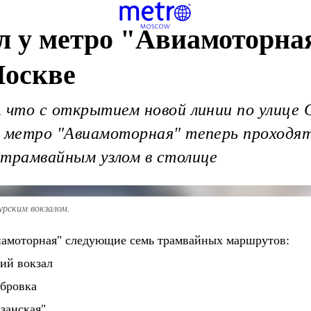
л у метро "Авиамоторна
оскве
 что с открытием новой линии по улице 
з метро "Авиамоторная" теперь проходя
 трамвайным узлом в столице
рским вокзалом.
иамоторная" следующие семь трамвайных маршрутов:
ий вокзал
убровка
занская"