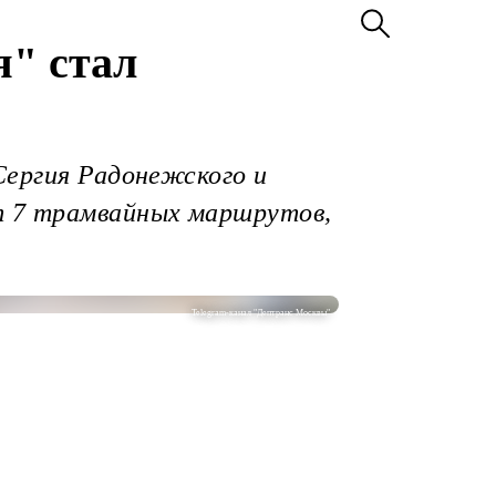
я" стал
Сергия Радонежского и
т 7 трамвайных маршрутов,
Telegram-канал "Дептранс Москвы"