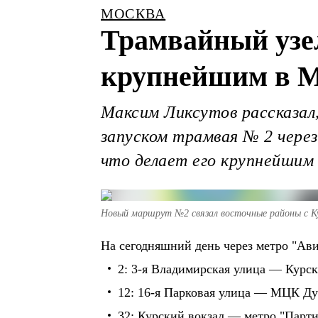
МОСКВА
Трамвайный узе
крупнейшим в М
Максим Ликсутов рассказал,
запуском трамвая № 2 чере
что делает его крупнейшим
Новый маршрут №2 связал восточные районы с Ку
На сегодняшний день через метро "Ав
2: 3-я Владимирская улица — Курск
12: 16-я Парковая улица — МЦК Д
32: Курский вокзал — метро "Парти