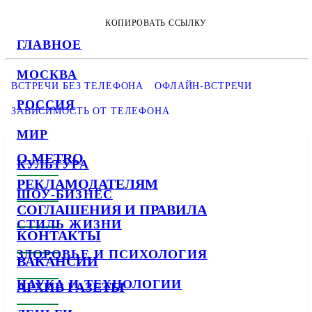
КОПИРОВАТЬ ССЫЛКУ
ГЛАВНОЕ
МОСКВА
ВСТРЕЧИ БЕЗ ТЕЛЕФОНА
ОФЛАЙН-ВСТРЕЧИ
РОССИЯ
ЗАВИСИМОСТЬ ОТ ТЕЛЕФОНА
МИР
О METRO
КУЛЬТУРА
РЕКЛАМОДАТЕЛЯМ
ШОУ-БИЗНЕС
СОГЛАШЕНИЯ И ПРАВИЛА
СТИЛЬ ЖИЗНИ
КОНТАКТЫ
ЗДОРОВЬЕ И ПСИХОЛОГИЯ
ВАКАНСИИ
НАУКА И ТЕХНОЛОГИИ
АРХИВ ГАЗЕТЫ