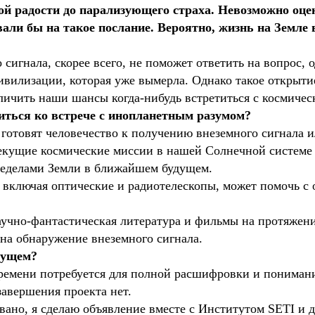
ой радости до парализующего страха. Невозможно оцен
ли бы на такое послание. Вероятно, жизнь на Земле в
 сигнала, скорее всего, не поможет ответить на вопрос,
цивилизации, которая уже вымерла. Однако такое открыт
личить наши шансы когда-нибудь встретиться с космиче
иться ко встрече с инопланетным разумом?
готовят человечество к получению внеземного сигнала и
кущие космические миссии в нашей Солнечной системе 
ределами Земли в ближайшем будущем.
 включая оптические и радиотелескопы, может помочь с
учно-фантастическая литература и фильмы на протяжен
на обнаружение внеземного сигнала.
дущем?
времени потребуется для полной расшифровки и пониман
завершения проекта нет.
вано, я сделаю объявление вместе с Институтом SETI и