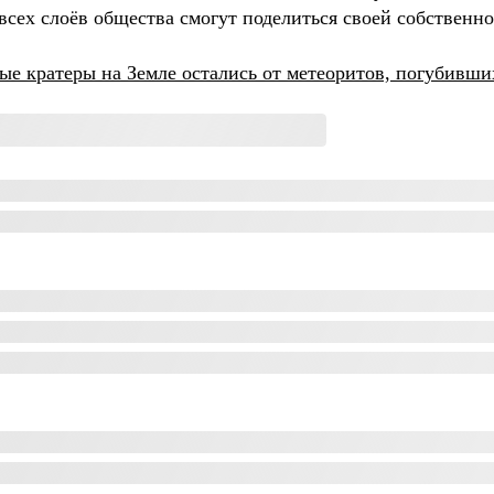
всех слоёв общества смогут поделиться своей собственн
е кратеры на Земле остались от метеоритов, погубивши