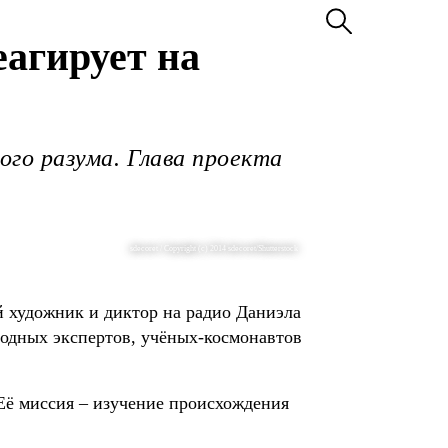
еагирует на
го разума. Глава проекта
sdecoret / Copyright (c) 2014 sdecoret/Shutterstock
 художник и диктор на радио Даниэла
родных экспертов, учёных-космонавтов
Её миссия – изучение происхождения 