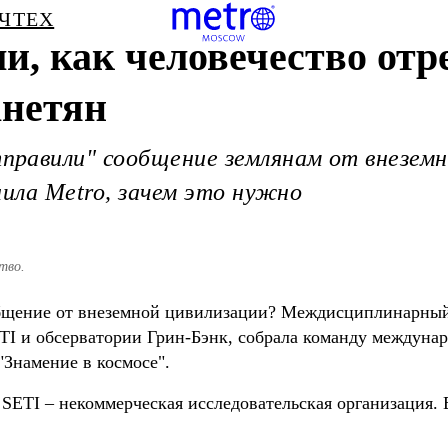
ЧТЕХ
, как человечество отр
анетян
равили" сообщение землянам от внеземно
нила Metro, зачем это нужно
тво.
общение от внеземной цивилизации? Междисциплинарный
ETI и обсерватории Грин-Бэнк, собрала команду междуна
"Знамение в космосе".
SETI – некоммерческая исследовательская организация. 