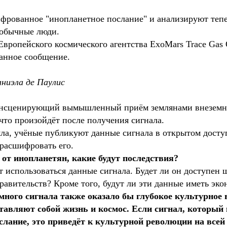
фрованное "инопланетное послание" и анализируют тепе
 обычные люди.
ропейского космического агентства ExoMars Trace Gas Or
ванное сообщение.
аниэла де Паулис
, инсценирующий вымышленный приём землянами внеземн
что произойдёт после получения сигнала.
яла, учёные публикуют данные сигнала в открытом дост
 расшифровать его.
 от инопланетян, какие будут последствия?
ут использоваться данные сигнала. Будет ли он доступен
равительств? Кроме того, будут ли эти данные иметь эк
ного сигнала также оказало бы глубокое культурное 
тавляют собой жизнь и космос. Если сигнал, который
лание, это приведёт к культурной революции на всей 