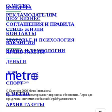
О METRO
КУЛЬТУРА
РЕКЛАМОДАТЕЛЯМ
ШОУ-БИЗНЕС
СОГЛАШЕНИЯ И ПРАВИЛА
СТИЛЬ ЖИЗНИ
КОНТАКТЫ
ЗДОРОВЬЕ И ПСИХОЛОГИЯ
ВАКАНСИИ
НАУКА И ТЕХНОЛОГИИ
АРХИВ ГАЗЕТЫ
ДЕНЬГИ
ДОМ
СПОРТ
© Copyright 2026 Metro International

О METRO
При использовании материалов гиперссылка обязательна. Адрес для 
юридически значимых сообщений: 
АРХИВ ГАЗЕТЫ