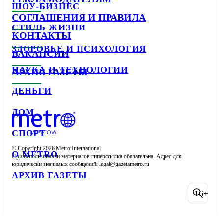
ШОУ-БИЗНЕС
СОГЛАШЕНИЯ И ПРАВИЛА
СТИЛЬ ЖИЗНИ
КОНТАКТЫ
ЗДОРОВЬЕ И ПСИХОЛОГИЯ
ВАКАНСИИ
НАУКА И ТЕХНОЛОГИИ
АРХИВ ГАЗЕТЫ
ДЕНЬГИ
ДОМ
СПОРТ
© Copyright 2026 Metro International

О METRO
При использовании материалов гиперссылка обязательна. Адрес для 
юридически значимых сообщений: 
АРХИВ ГАЗЕТЫ
16+