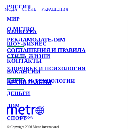
РОССИЯ
МОДА
СТИЛЬ
УКРАШЕНИЯ
МИР
О METRO
КУЛЬТУРА
РЕКЛАМОДАТЕЛЯМ
ШОУ-БИЗНЕС
СОГЛАШЕНИЯ И ПРАВИЛА
СТИЛЬ ЖИЗНИ
КОНТАКТЫ
ЗДОРОВЬЕ И ПСИХОЛОГИЯ
ВАКАНСИИ
НАУКА И ТЕХНОЛОГИИ
АРХИВ ГАЗЕТЫ
ДЕНЬГИ
ДОМ
СПОРТ
© Copyright 2026 Metro International
