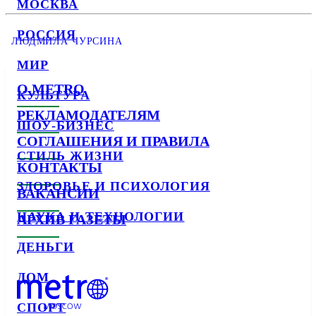
МОСКВА
РОССИЯ
ЛЮДМИЛА ЧУРСИНА
МИР
О METRO
КУЛЬТУРА
РЕКЛАМОДАТЕЛЯМ
ШОУ-БИЗНЕС
СОГЛАШЕНИЯ И ПРАВИЛА
СТИЛЬ ЖИЗНИ
КОНТАКТЫ
ЗДОРОВЬЕ И ПСИХОЛОГИЯ
ВАКАНСИИ
НАУКА И ТЕХНОЛОГИИ
АРХИВ ГАЗЕТЫ
ДЕНЬГИ
ДОМ
СПОРТ