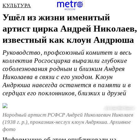
КУЛЬТУРА
Ушёл из жизни именитый
артист цирка Андрей Николаев,
известный как клоун Андрюша
Руководство, профсоюзный комитет и весь
коллектив Росгосцирка выразили глубокие
соболезнования родным и близким Андрея
Николаева в связи с его уходом. Клоун
Андрюша навсегда останется в памяти и в
сердцах его поклонников, близких и друзей
@ Б. Елин / РИА "Новости"
Народный артист РСФСР Андрей Николаевич Николаев
(1938 г. р.), проказник-неслух клоун Андрюша. Архивное
фото
Информацию об этом
опубликовали
на