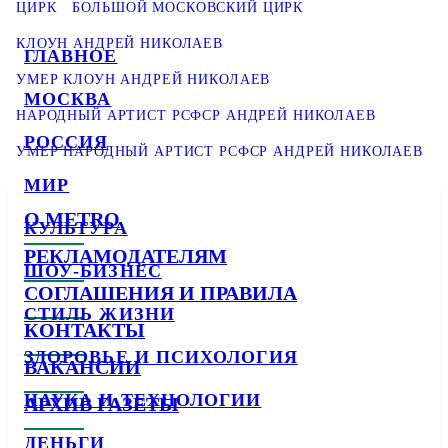
ЦИРК
БОЛЬШОЙ МОСКОВСКИЙ ЦИРК
КЛОУН АНДРЕЙ НИКОЛАЕВ
ГЛАВНОЕ
УМЕР КЛОУН АНДРЕЙ НИКОЛАЕВ
МОСКВА
НАРОДНЫЙ АРТИСТ РСФСР АНДРЕЙ НИКОЛАЕВ
РОССИЯ
УМЕР НАРОДНЫЙ АРТИСТ РСФСР АНДРЕЙ НИКОЛАЕВ
МИР
О METRO
КУЛЬТУРА
РЕКЛАМОДАТЕЛЯМ
ШОУ-БИЗНЕС
СОГЛАШЕНИЯ И ПРАВИЛА
СТИЛЬ ЖИЗНИ
КОНТАКТЫ
ЗДОРОВЬЕ И ПСИХОЛОГИЯ
ВАКАНСИИ
НАУКА И ТЕХНОЛОГИИ
АРХИВ ГАЗЕТЫ
ДЕНЬГИ