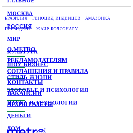
ГЛАВНОЕ
МОСКВА
БРАЗИЛИЯ
ГЕНОЦИД ИНДЕЙЦЕВ
АМАЗОНКА
РОССИЯ
ПРЕЗИДЕНТ
ЖАИР БОЛСОНАРУ
МИР
О METRO
КУЛЬТУРА
РЕКЛАМОДАТЕЛЯМ
ШОУ-БИЗНЕС
СОГЛАШЕНИЯ И ПРАВИЛА
СТИЛЬ ЖИЗНИ
КОНТАКТЫ
ЗДОРОВЬЕ И ПСИХОЛОГИЯ
ВАКАНСИИ
НАУКА И ТЕХНОЛОГИИ
АРХИВ ГАЗЕТЫ
ДЕНЬГИ
ДОМ