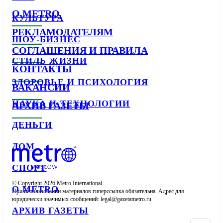
О METRO
КУЛЬТУРА
РЕКЛАМОДАТЕЛЯМ
ШОУ-БИЗНЕС
СОГЛАШЕНИЯ И ПРАВИЛА
СТИЛЬ ЖИЗНИ
КОНТАКТЫ
ЗДОРОВЬЕ И ПСИХОЛОГИЯ
ВАКАНСИИ
НАУКА И ТЕХНОЛОГИИ
АРХИВ ГАЗЕТЫ
ДЕНЬГИ
ДОМ
СПОРТ
© Copyright 2026 Metro International

О METRO
При использовании материалов гиперссылка обязательна. Адрес для 
юридически значимых сообщений: 
АРХИВ ГАЗЕТЫ