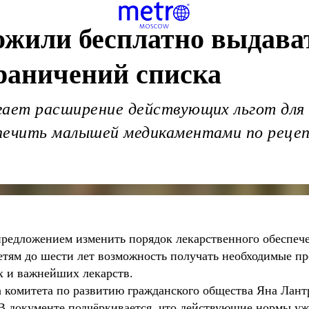
ожили бесплатно выдава
граничений списка
гает расширение действующих льгот для 
печить малышей медикаментами по рецепт
предложением изменить порядок лекарственного обеспече
детям до шести лет возможность получать необходимые пр
х и важнейших лекарств.
 комитета по развитию гражданского общества Яна Лантр
В документе подчёркивается, что действующие нормы уж