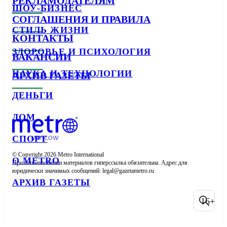
РЕКЛАМОДАТЕЛЯМ
ШОУ-БИЗНЕС
СОГЛАШЕНИЯ И ПРАВИЛА
СТИЛЬ ЖИЗНИ
КОНТАКТЫ
ЗДОРОВЬЕ И ПСИХОЛОГИЯ
ВАКАНСИИ
НАУКА И ТЕХНОЛОГИИ
АРХИВ ГАЗЕТЫ
ДЕНЬГИ
ДОМ
СПОРТ
© Copyright 2026 Metro International

О METRO
При использовании материалов гиперссылка обязательна. Адрес для 
юридически значимых сообщений: 
АРХИВ ГАЗЕТЫ
16+