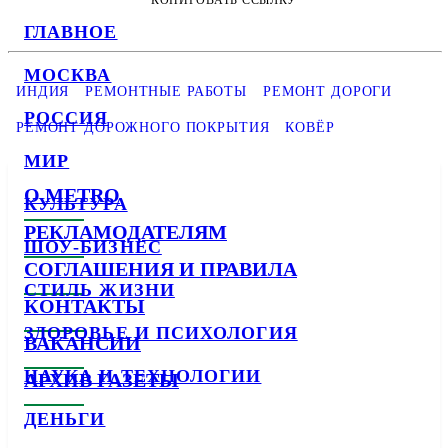
КОПИРОВАТЬ ССЫЛКУ
ГЛАВНОЕ
МОСКВА
ИНДИЯ
РЕМОНТНЫЕ РАБОТЫ
РЕМОНТ ДОРОГИ
РОССИЯ
РЕМОНТ ДОРОЖНОГО ПОКРЫТИЯ
КОВЁР
МИР
О METRO
КУЛЬТУРА
РЕКЛАМОДАТЕЛЯМ
ШОУ-БИЗНЕС
СОГЛАШЕНИЯ И ПРАВИЛА
СТИЛЬ ЖИЗНИ
КОНТАКТЫ
ЗДОРОВЬЕ И ПСИХОЛОГИЯ
ВАКАНСИИ
НАУКА И ТЕХНОЛОГИИ
АРХИВ ГАЗЕТЫ
ДЕНЬГИ