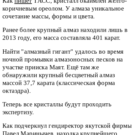
Как
пишет
ТАСС, кристалл окаймлён жёлто-
коричневым ореолом. У алмаза уникальное
сочетание массы, формы и цвета.
Ранее более крупный алмаз находили лишь в
2013 году, его масса составляла 401 карат.
Найти "алмазный гигант" удалось во время
ночной промывки алмазоносных песков на
участке прииска Маят. Ещё там же
обнаружили крупный бесцветный алмаз
массой 37,7 карата (классическая форма
октаэдра).
Теперь все кристаллы будут проходить
экспертизу.
Как подчеркнул гендиректор якутской фирмы
Павел Маринычев, находка крупнейшего