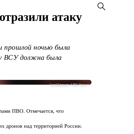
отразили атаку
и прошлой ночью была
ру ВСУ должна была
Сергей Пивоваров / © РИА "Новости"
лами ПВО. Отмечается, что
х дронов над территорией России.