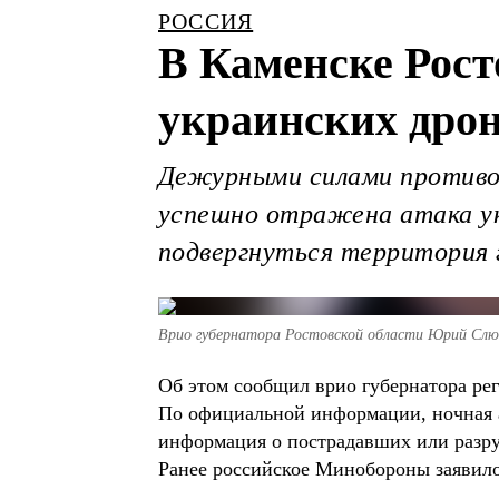
РОССИЯ
В Каменске Рост
украинских дро
Дежурными силами противов
успешно отражена атака ук
подвергнуться территория 
Врио губернатора Ростовской области Юрий Слю
Об этом сообщил врио губернатора р
По официальной информации, ночная 
информация о пострадавших или разруш
Ранее российское Минобороны заявило