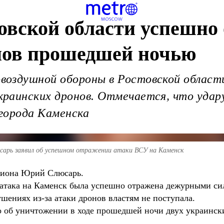
овской области успешно 
нов прошедшей ночью
оздушной обороны в Ростовской област
раинских дронов. Отмечается, что уда
города Каменска
сарь заявил об успешном отражении атаки ВСУ на Каменск
егиона Юрий Слюсарь.
атака на Каменск была успешно отражена дежурными си
ениях из-за атаки дронов властям не поступала.
 об уничтожении в ходе прошедшей ночи двух украински