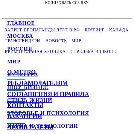
КОПИРОВАТЬ ССЫЛКУ
ГЛАВНОЕ
ЗАПРЕТ ПРОПАГАНДЫ ЛГБТ В РФ
ШУТИНГ
КАНАДА
МОСКВА
ТРАНСГЕНДЕРЫ
НОВОСТЬ
МИР
РОССИЯ
КРИМИНАЛЬНАЯ ХРОНИКА
СТРЕЛЬБА В ШКОЛЕ
МИР
О METRO
КУЛЬТУРА
РЕКЛАМОДАТЕЛЯМ
ШОУ-БИЗНЕС
СОГЛАШЕНИЯ И ПРАВИЛА
СТИЛЬ ЖИЗНИ
КОНТАКТЫ
ЗДОРОВЬЕ И ПСИХОЛОГИЯ
ВАКАНСИИ
НАУКА И ТЕХНОЛОГИИ
АРХИВ ГАЗЕТЫ