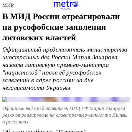
МИР
В МИД России отреагировали
на русофобские заявления
литовских властей
Официальный представитель министерства
иностранных дел России Мария Захарова
назвала литовскую премьер-министра
"нацистской" после её русофобских
заявлений в адрес россиян на дне
независимости Украины
Григорий Сысоев / © РИА "Новости"
Официальный представитель МИД РФ Мария Захарова
резко отреагировала на слова премьер-министра Литвы
о россиянах
Об этом
сообщают
"Известия".