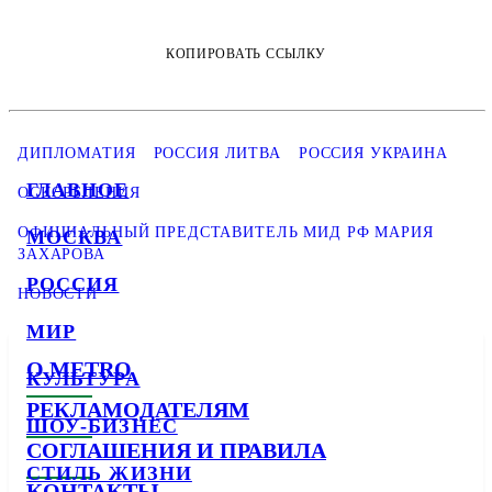
КОПИРОВАТЬ ССЫЛКУ
ДИПЛОМАТИЯ
РОССИЯ ЛИТВА
РОССИЯ УКРАИНА
ГЛАВНОЕ
ОСКОРБЛЕНИЯ
ОФИЦИАЛЬНЫЙ ПРЕДСТАВИТЕЛЬ МИД РФ МАРИЯ
МОСКВА
ЗАХАРОВА
РОССИЯ
НОВОСТИ
МИР
О METRO
КУЛЬТУРА
РЕКЛАМОДАТЕЛЯМ
ШОУ-БИЗНЕС
СОГЛАШЕНИЯ И ПРАВИЛА
СТИЛЬ ЖИЗНИ
КОНТАКТЫ