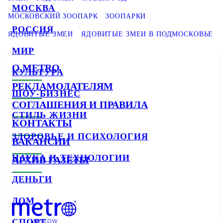
МОСКВА
МОСКОВСКИЙ ЗООПАРК
ЗООПАРКИ
РОССИЯ
ЯДОВИТЫЕ ЗМЕИ
ЯДОВИТЫЕ ЗМЕИ В ПОДМОСКОВЬЕ
МИР
О METRO
КУЛЬТУРА
РЕКЛАМОДАТЕЛЯМ
ШОУ-БИЗНЕС
СОГЛАШЕНИЯ И ПРАВИЛА
СТИЛЬ ЖИЗНИ
КОНТАКТЫ
ЗДОРОВЬЕ И ПСИХОЛОГИЯ
ВАКАНСИИ
НАУКА И ТЕХНОЛОГИИ
АРХИВ ГАЗЕТЫ
ДЕНЬГИ
ДОМ
СПОРТ