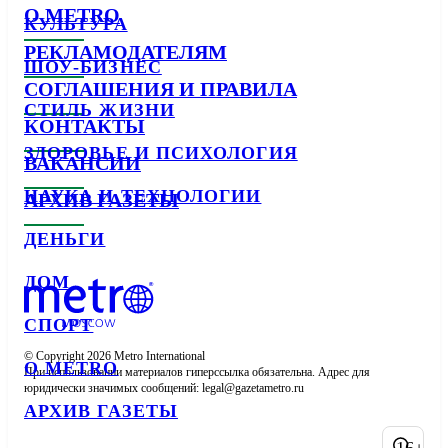
О METRO
КУЛЬТУРА
РЕКЛАМОДАТЕЛЯМ
ШОУ-БИЗНЕС
СОГЛАШЕНИЯ И ПРАВИЛА
СТИЛЬ ЖИЗНИ
КОНТАКТЫ
ЗДОРОВЬЕ И ПСИХОЛОГИЯ
ВАКАНСИИ
НАУКА И ТЕХНОЛОГИИ
АРХИВ ГАЗЕТЫ
ДЕНЬГИ
ДОМ
СПОРТ
© Copyright 2026 Metro International

О METRO
При использовании материалов гиперссылка обязательна. Адрес для 
юридически значимых сообщений: 
АРХИВ ГАЗЕТЫ
16+