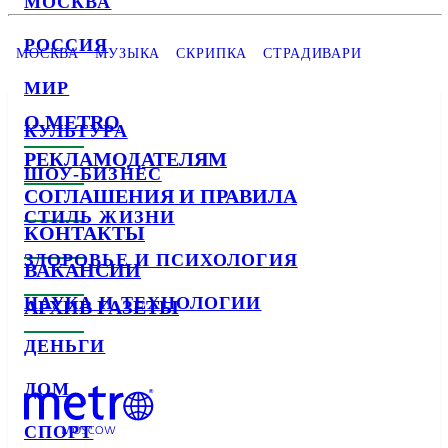
МОСКВА
РОССИЯ
МОСКВА
МУЗЫКА
СКРИПКА
СТРАДИВАРИ
МИР
О METRO
КУЛЬТУРА
РЕКЛАМОДАТЕЛЯМ
ШОУ-БИЗНЕС
СОГЛАШЕНИЯ И ПРАВИЛА
СТИЛЬ ЖИЗНИ
КОНТАКТЫ
ЗДОРОВЬЕ И ПСИХОЛОГИЯ
ВАКАНСИИ
НАУКА И ТЕХНОЛОГИИ
АРХИВ ГАЗЕТЫ
ДЕНЬГИ
ДОМ
СПОРТ