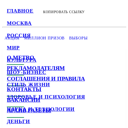
ГЛАВНОЕ
КОПИРОВАТЬ ССЫЛКУ
МОСКВА
РОССИЯ
АКЦИЯ
МИЛЛИОН ПРИЗОВ
ВЫБОРЫ
МИР
О METRO
КУЛЬТУРА
РЕКЛАМОДАТЕЛЯМ
ШОУ-БИЗНЕС
СОГЛАШЕНИЯ И ПРАВИЛА
СТИЛЬ ЖИЗНИ
КОНТАКТЫ
ЗДОРОВЬЕ И ПСИХОЛОГИЯ
ВАКАНСИИ
НАУКА И ТЕХНОЛОГИИ
АРХИВ ГАЗЕТЫ
ДЕНЬГИ