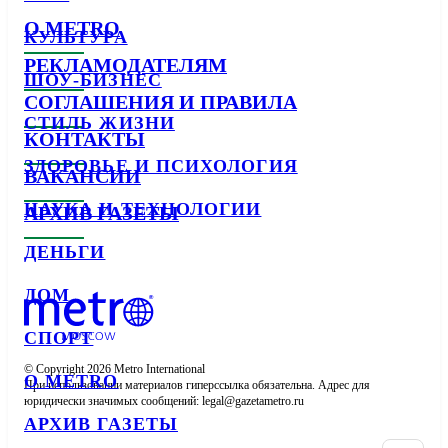
О METRO
КУЛЬТУРА
РЕКЛАМОДАТЕЛЯМ
ШОУ-БИЗНЕС
СОГЛАШЕНИЯ И ПРАВИЛА
СТИЛЬ ЖИЗНИ
КОНТАКТЫ
ЗДОРОВЬЕ И ПСИХОЛОГИЯ
ВАКАНСИИ
НАУКА И ТЕХНОЛОГИИ
АРХИВ ГАЗЕТЫ
ДЕНЬГИ
ДОМ
СПОРТ
© Copyright 2026 Metro International

О METRO
При использовании материалов гиперссылка обязательна. Адрес для 
юридически значимых сообщений: 
АРХИВ ГАЗЕТЫ