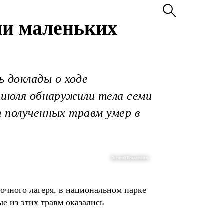
ни маленьких
 доклады о ходе
0 июля обнаружили тела семи
т полученных травм умер в
Василий Кузьмичёнок
точного лагеря, в национальном парке
е из этих травм оказались