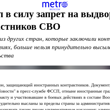
л в силу запрет на выдв
астников СВО
из других стран, которые заключили кон
виях, больше нельзя принудительно высы
ьства
кон, защищающий иностранных контрактников. Документ,
вости" в пресс-службе ФССП, отныне иностранные граж
акту и участвовавшие в боевых действиях в составе Во
удительно высланы за пределы страны за администрати
 назначать таким лицам альтернативные наказания: адм