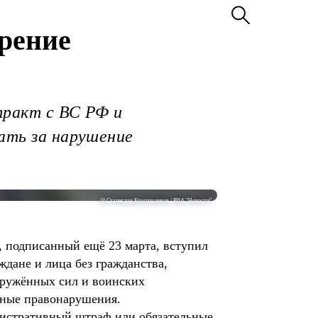
орение
тракт с ВС РФ и
лать за нарушение
@ Станислав Красильников / РИА "Новости"
 подписанный ещё 23 марта, вступил
дане и лица без гражданства,
оружённых сил и воинских
вные правонарушения.
инистративный штраф или обязательные