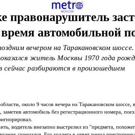
ке правонарушитель зас
 время автомобильной п
оздним вечером на Таракановском шоссе.
 оказался житель Москвы 1970 года рож
в сейчас разбираются в произошедшем
бласти, около 9 часов вечера на Таракановском шоссе, 
 заметив автомобиль без регистрационного номера, поех
оигнорировал.
вить, водитель внезапно выстрелил из "предмета, похожег
удник скончался. Его коллега в ответ ранил преступника