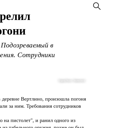
трелил
огони
 Подозреваемый в
дения. Сотрудники
Evgenii Panov / Shutterstock
в деревне Вертлино, произошла погоня
али за ним. Требования сотрудников
о на пистолет", и ранил одного из
 из табельного оружия, позже он был