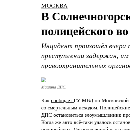
МОСКВА
В Солнечногорс
полицейского во
Инцидент произошёл вчера п
преступлении задержан, им
правоохранительных органо
Машина ДПС.
Как
сообщает
ГУ МВД по Московской о
со смертельным исходом. Полицейские,
ДПС остановиться злоумышленник пр
Когда же авто всё-таки удалось остано
полицейских. От полученной раны сотр