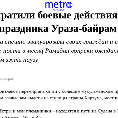
кратили боевые действия
праздника Ураза-байрам
 спешно эвакуировали своих граждан и с
е поста в месяц Рамадан вопреки ожидан
 взять паузу
а-байрам.
 признаков перемирия в связи с большим мусульманским 
м гражданам вылеты из столицы страны Хартума, местны
сёстры и мои племянники – находятся в пути из Судана в 
ёр Амджад Абуал-Ала.