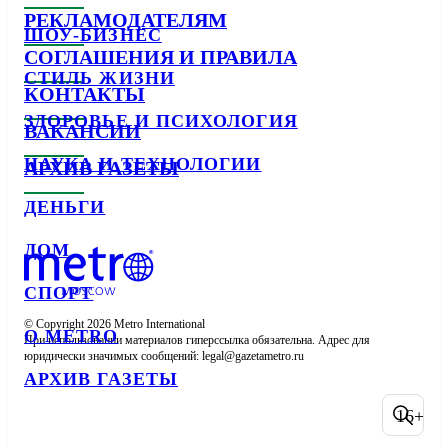
РЕКЛАМОДАТЕЛЯМ
ШОУ-БИЗНЕС
СОГЛАШЕНИЯ И ПРАВИЛА
СТИЛЬ ЖИЗНИ
КОНТАКТЫ
ЗДОРОВЬЕ И ПСИХОЛОГИЯ
ВАКАНСИИ
НАУКА И ТЕХНОЛОГИИ
АРХИВ ГАЗЕТЫ
ДЕНЬГИ
ДОМ
СПОРТ
© Copyright 2026 Metro International

О METRO
При использовании материалов гиперссылка обязательна. Адрес для 
юридически значимых сообщений: 
АРХИВ ГАЗЕТЫ
16+