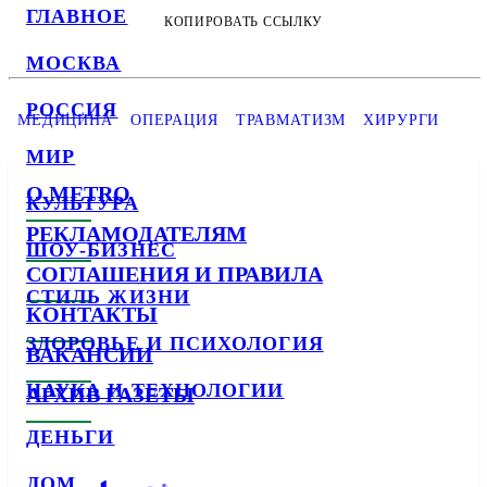
ГЛАВНОЕ
КОПИРОВАТЬ ССЫЛКУ
МОСКВА
РОССИЯ
МЕДИЦИНА
ОПЕРАЦИЯ
ТРАВМАТИЗМ
ХИРУРГИ
МИР
О METRO
КУЛЬТУРА
РЕКЛАМОДАТЕЛЯМ
ШОУ-БИЗНЕС
СОГЛАШЕНИЯ И ПРАВИЛА
СТИЛЬ ЖИЗНИ
КОНТАКТЫ
ЗДОРОВЬЕ И ПСИХОЛОГИЯ
ВАКАНСИИ
НАУКА И ТЕХНОЛОГИИ
АРХИВ ГАЗЕТЫ
ДЕНЬГИ
ДОМ