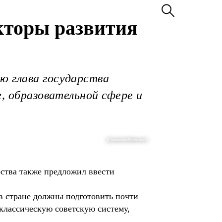
кторы развития
ю глава государства
е, образовательной сфере и
@ komokvm/Shutterstock
рства также предложил ввести
 в стране должны подготовить почти
классическую советскую систему,