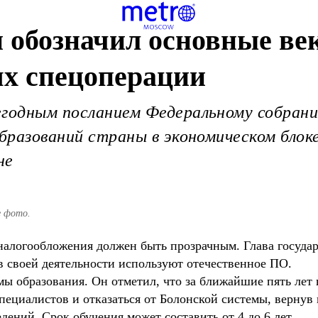
 обозначил основные ве
ях спецоперации
егодным посланием Федеральному собрани
образований страны в экономическом блок
не
е фото.
налогообложения должен быть прозрачным. Глава госуда
в своей деятельности используют отечественное ПО.
мы образования. Он отметил, что за ближайшие пять лет
циалистов и отказаться от Болонской системы, вернув 
дений. Срок обучения может составить от 4 до 6 лет.