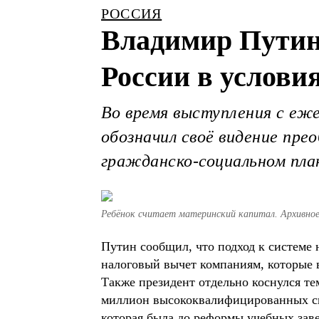
РОССИЯ
Владимир Путин
России в услови
Во время выступления с еж
обозначил своё видение пре
гражданско-социальном пла
Ребёнок считает материнский капитал. Архивно
Путин сообщил, что подход к системе 
налоговый вычет компаниям, которые 
Также президент отдельно коснулся те
миллион высококвалифицированных спе
которая была до реформы учебных заве