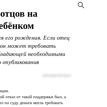
отцов на
ребёнком
ня его рождения. Если отец
о он может требовать
обладающей необходимыми
о опубликования
@ Павел Быркин / РИА "Новости"
ации.
й отказ от такой поддержки был, а
о по суду деньги могла требовать