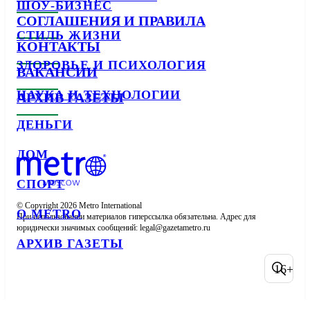
ШОУ-БИЗНЕС
СОГЛАШЕНИЯ И ПРАВИЛА
СТИЛЬ ЖИЗНИ
КОНТАКТЫ
ЗДОРОВЬЕ И ПСИХОЛОГИЯ
ВАКАНСИИ
НАУКА И ТЕХНОЛОГИИ
АРХИВ ГАЗЕТЫ
ДЕНЬГИ
ДОМ
СПОРТ
© Copyright 2026 Metro International

О METRO
При использовании материалов гиперссылка обязательна. Адрес для 
юридически значимых сообщений: 
АРХИВ ГАЗЕТЫ
16+