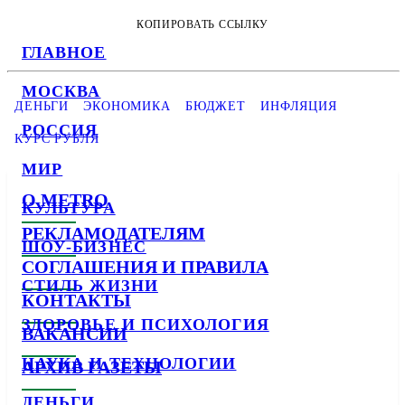
КОПИРОВАТЬ ССЫЛКУ
ГЛАВНОЕ
МОСКВА
ДЕНЬГИ
ЭКОНОМИКА
БЮДЖЕТ
ИНФЛЯЦИЯ
РОССИЯ
КУРС РУБЛЯ
МИР
О METRO
КУЛЬТУРА
РЕКЛАМОДАТЕЛЯМ
ШОУ-БИЗНЕС
СОГЛАШЕНИЯ И ПРАВИЛА
СТИЛЬ ЖИЗНИ
КОНТАКТЫ
ЗДОРОВЬЕ И ПСИХОЛОГИЯ
ВАКАНСИИ
НАУКА И ТЕХНОЛОГИИ
АРХИВ ГАЗЕТЫ
ДЕНЬГИ