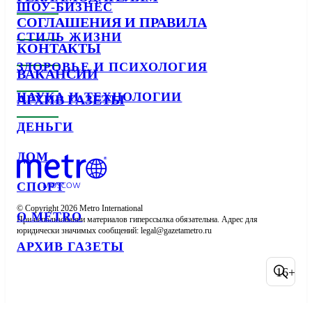
ШОУ-БИЗНЕС
СОГЛАШЕНИЯ И ПРАВИЛА
СТИЛЬ ЖИЗНИ
КОНТАКТЫ
ЗДОРОВЬЕ И ПСИХОЛОГИЯ
ВАКАНСИИ
НАУКА И ТЕХНОЛОГИИ
АРХИВ ГАЗЕТЫ
ДЕНЬГИ
ДОМ
СПОРТ
© Copyright 2026 Metro International

О METRO
При использовании материалов гиперссылка обязательна. Адрес для 
юридически значимых сообщений: 
АРХИВ ГАЗЕТЫ
16+