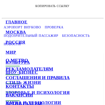
КОПИРОВАТЬ ССЫЛКУ
ГЛАВНОЕ
АЭРОПОРТ ВНУКОВО
ПРОВЕРКА
МОСКВА
ПОДОЗРИТЕЛЬНЫЙ ПАССАЖИР
БЕЗОПАСНОСТЬ
РОССИЯ
НОВОСТИ
МИР
О METRO
КУЛЬТУРА
РЕКЛАМОДАТЕЛЯМ
ШОУ-БИЗНЕС
СОГЛАШЕНИЯ И ПРАВИЛА
СТИЛЬ ЖИЗНИ
КОНТАКТЫ
ЗДОРОВЬЕ И ПСИХОЛОГИЯ
ВАКАНСИИ
НАУКА И ТЕХНОЛОГИИ
АРХИВ ГАЗЕТЫ