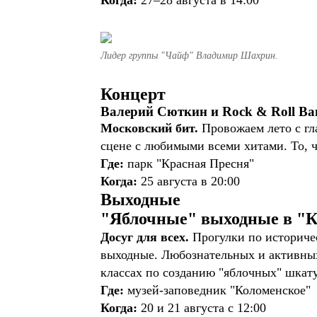
Когда:
27–28 августа в 14:00
Лидер группы "Чайф" Владимир Шахрин.
Концерт
Валерий Сюткин и Rock & Roll Ba
Московский бит.
Провожаем лето с г
сцене с любимыми всеми хитами. То, 
Где:
парк "Красная Пресня"
Когда:
25 августа в 20:00
Выходные
"Яблочные" выходные в "
Досуг для всех.
Прогулки по историче
выходные. Любознательных и активных 
классах по созданию "яблочных" шкат
Где:
музей-заповедник "Коломенское"
Когда:
20 и 21 августа с 12:00