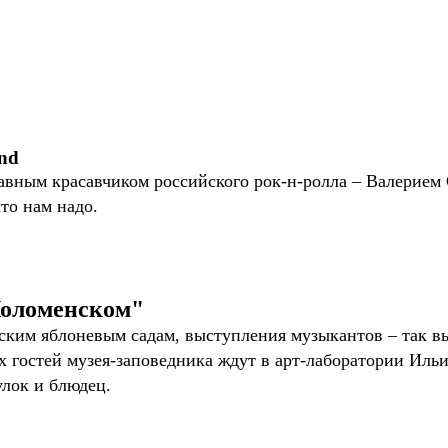
nd
лавным красавчиком российского рок-н-ролла – Валерие
что нам надо.
Коломенском"
ским яблоневым садам, выступления музыкантов – так в
гостей музея-заповедника ждут в арт-лаборатории Ильи
улок и блюдец.