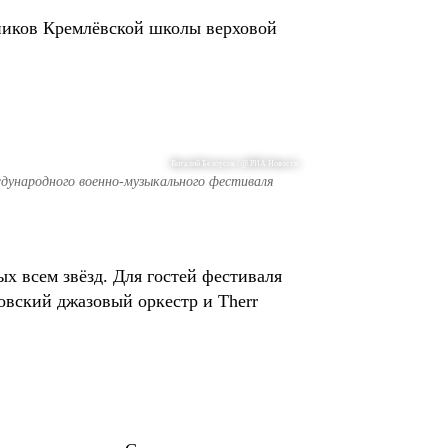
ников Кремлёвской школы верховой
Виталий Белоусов / @ РИА Новости
ународного военно-музыкального фестиваля
 всем звёзд. Для гостей фестиваля
овский джазовый оркестр и Therr