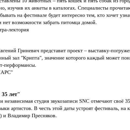
дставлены 10 животных – пять кошек и пять собак из го
но, изучив их анкеты в каталогах. Специалисты прочитаю
бывать на фестивале будет интересно тем, кто хочет узн
и нет возможности забрать питомца домой.
тра-лектория
гений Гриневич представит проект – выставку-погружен
ный зал "Крипта", значение которого каждый может пон
рт-перформансы.
"МАРС"
 35 лет"
 независимая студия звукозаписи SNC отмечают своё 35
ки артистов. В честь этой даты устроят фестиваль, на 
") и Владимир Пресняков.