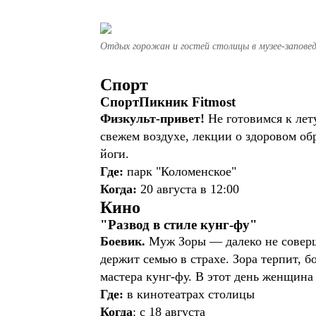
Отдых горожан и гостей столицы в музее-заповед
Спорт
СпортПикник Fitmost
Физкульт-привет!
Не готовимся к лету
свежем воздухе, лекции о здоровом об
йоги.
Где:
парк "Коломенское"
Когда:
20 августа в 12:00
Кино
"Развод в стиле кунг-фу"
Боевик.
Муж Зоры — далеко не соверш
держит семью в страхе. Зора терпит, бо
мастера кунг-фу. В этот день женщина
Где:
в кинотеатрах столицы
Когда
: с 18 августа