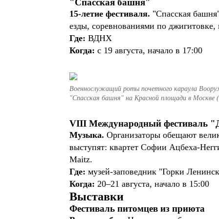
"Спасская башня"
15-летие фестиваля.
"Спасская башня
езды, соревнованиями по джигитовке,
Где:
ВДНХ
Когда:
с 19 августа, начало в 17:00
Военнослужащий роты почетного караула Вооруж
"Спасская башня" на Красной площади в Москве 
VIII Международный фестиваль "
Музыка.
Организаторы обещают велико
выступят: квартет Софии Ацбеха-Негг
Maitz.
Где:
музей-заповедник "Горки Ленинс
Когда:
20–21 августа, начало в 15:00
Выставки
Фестиваль питомцев из приюта