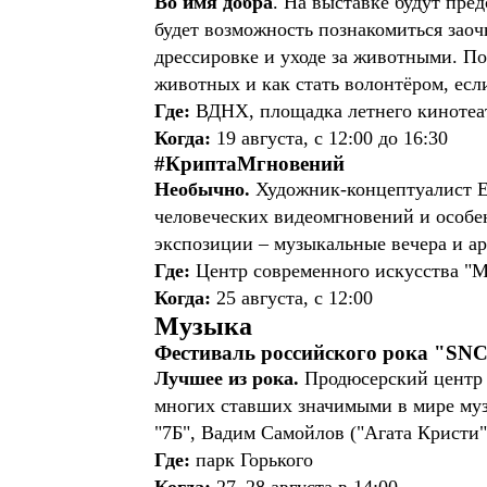
Во имя добра
. На выставке будут пре
будет возможность познакомиться заоч
дрессировке и уходе за животными. По
животных и как стать волонтёром, есл
Где:
ВДНХ, площадка летнего кинотеа
Когда:
19 августа, с 12:00 до 16:30
#КриптаМгновений
Необычно.
Художник-концептуалист Ев
человеческих видеомгновений и особен
экспозиции – музыкальные вечера и а
Где:
Центр современного искусства 
Когда:
25 августа, с 12:00
Музыка
Фестиваль российского рока "SNC
Лучшее из рока.
Продюсерский центр и
многих ставших значимыми в мире музы
"7Б", Вадим Самойлов ("Агата Кристи
Где:
парк Горького