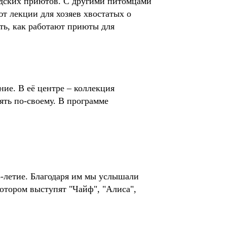
родских приютов. С другими питомцами
т лекции для хозяев хвостатых о
ать, как работают приюты для
ие. В её центре – коллекция
ять по-своему. В программе
-летие. Благодаря им мы услышали
котором выступят "Чайф", "Алиса",