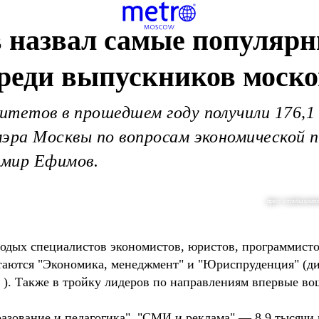
 назвал самые популяр
реди выпускников моско
итетов в прошедшем году получили 176,1
мэра Москвы по вопросам экономической 
имир Ефимов.
пресс-службы компл
лодых специалистов экономистов, юристов, программисто
таются "Экономика, менеджмент" и "Юриспруденция" (д
в ). Также в тройку лидеров по направлениям впервые в
азование и педагогика", "СМИ и реклама" — 8,9 тысячи