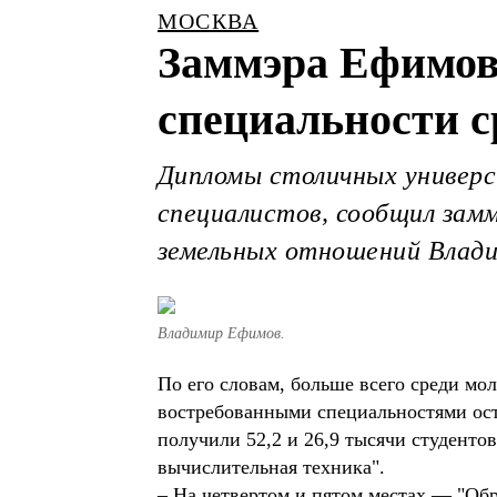
МОСКВА
Заммэра Ефимов
специальности с
Дипломы столичных универс
специалистов, сообщил зам
земельных отношений Влад
Владимир Ефимов.
По его словам, больше всего среди мо
востребованными специальностями ос
получили 52,2 и 26,9 тысячи студенто
вычислительная техника".
– На четвертом и пятом местах — "Обр