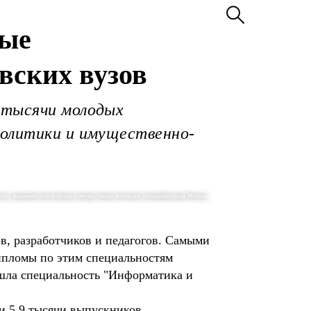
ные
вских вузов
 тысячи молодых
политики и имущественно-
екса экономической политики и имущественно-земельных отношений города Москвы
в, разработчиков и педагогов. Самыми
ипломы по этим специальностям
ошла специальность "Информатика и
 и 5,9 тысячи выпускников