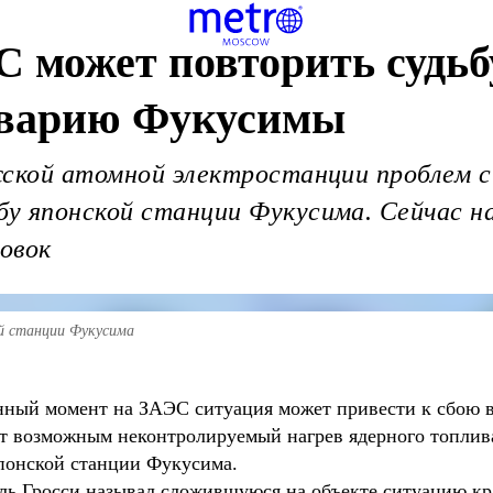
С может повторить судь
аварию Фукусимы
жской атомной электростанции проблем 
у японской станции Фукусима. Сейчас на
овок
й станции Фукусима
нный момент на ЗАЭС ситуация может привести к сбою в
ает возможным неконтролируемый нагрев ядерного топлив
понской станции Фукусима.
ь Гросси называл сложившуюся на объекте ситуацию кр