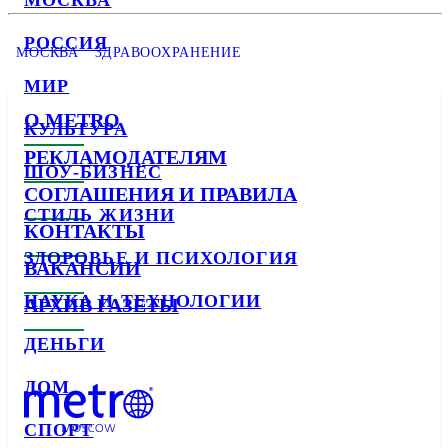
МОСКВА
РОССИЯ
МОСКВА
ЗДРАВООХРАНЕНИЕ
МИР
О METRO
КУЛЬТУРА
РЕКЛАМОДАТЕЛЯМ
ШОУ-БИЗНЕС
СОГЛАШЕНИЯ И ПРАВИЛА
СТИЛЬ ЖИЗНИ
КОНТАКТЫ
ЗДОРОВЬЕ И ПСИХОЛОГИЯ
ВАКАНСИИ
НАУКА И ТЕХНОЛОГИИ
АРХИВ ГАЗЕТЫ
ДЕНЬГИ
ДОМ
СПОРТ