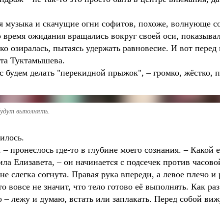
ая музыка и скачущие огни софитов, похоже, волнующе с
о время ожидания вращались вокруг своей оси, показыва
ько озиралась, пытаясь удержать равновесие. И вот перед
ета Туктамышева.
 будем делать "перекидной прыжок", – громко, жёстко, п
будут выполнять.
илось.
 – пронеслось где-то в глубине моего сознания. – Какой
ла Елизавета, – он начинается с подсечек против часовой
не слегка согнута. Правая рука впереди, а левое плечо и 
то вовсе не значит, что тело готово её выполнять. Как р
 – лежу и думаю, встать или заплакать. Перед собой ви