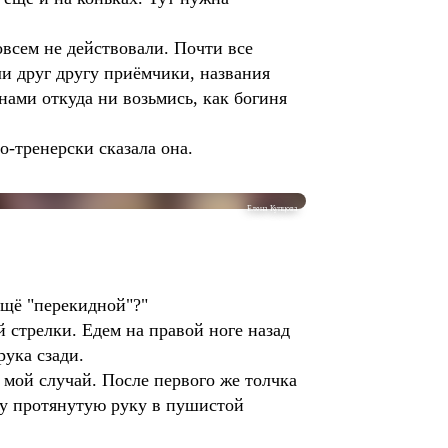
овсем не действовали. Почти все
ли друг другу приёмчики, названия
 нами откуда ни возьмись, как богиня
о-тренерски сказала она.
Елена Купцова
 ещё "перекидной"?"
 стрелки. Едем на правой ноге назад
рука сзади.
аз мой случай. После первого же толчка
жу протянутую руку в пушистой