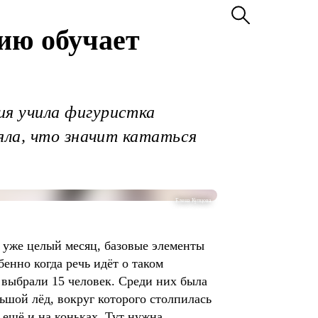
ию обучает
я учила фигуристка
яла, что значит кататься
Елена Купцова
м уже целый месяц, базовые элементы
бенно когда речь идёт о таком
ы выбрали 15 человек. Среди них была
ьшой лёд, вокруг которого столпилась
 ещё и на коньках. Тут нужна