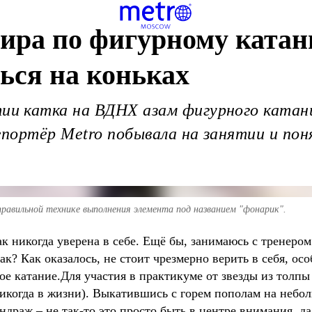
ира по фигурному катан
ься на коньках
и катка на ВДНХ азам фигурного катани
портёр Metro побывала на занятии и пон
равильной технике выполнения элемента под названием "фонарик".
ак никогда уверена в себе. Ещё бы, занимаюсь с тренеро
к? Как оказалось, не стоит чрезмерно верить в себя, осо
ное катание.Для участия в практикуме от звезды из толп
 никогда в жизни). Выкатившись с горем пополам на небол
ндраж – не так-то это просто быть в центре внимания, да