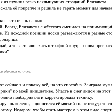
ня из пучины резко нахлынувших страданий Елизавета.
сжала её покрепче и решила не терять момент для начала
ки – это очень сложно.
ий. Взгляд Елизаветы с жёсткого сменился на понимающи
в. Из исходной позиции носки разъезжаются в разные ст
фонарика.
ай, а то заставлю ехать штрафной круг, – снова преврати
ики".
и удаются на славу.
от сейчас я и покажу всё, на что способна. Заиграла музы
рики" по моей инициативе. Упасть в снег лицом на этот 
тоянно подбадривала и корректировала технику.
ируешь колени, – доносился её мягкий голос откуда-то сле
огому. Недаром, чтобы стать мастером в этом виде спорта,