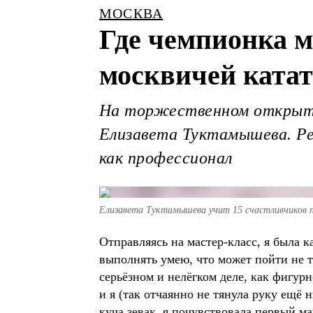
МОСКВА
Где чемпионка м
москвичей катат
На торжественном открыти
Елизавета Туктамышева. Ре
как профессионал
Елизавета Туктамышева учит 15 счастливчиков п
Отправляясь на мастер-класс, я была к
выполнять умею, что может пойти не та
серьёзном и нелёгком деле, как фигур
и я (так отчаянно не тянула руку ещё
куча зевак, я почувствовала первый ма