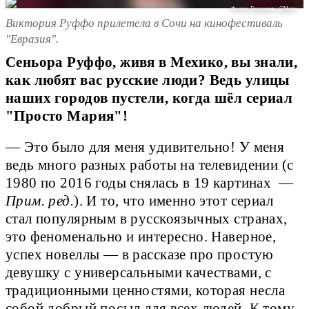
Феликс Грозданов / @Metro
Виктория Руффо прилетела в Сочи на кинофестиваль
"Евразия".
Сеньора Руффо, живя в Мехико, вы знали,
как любят вас русские люди? Ведь улицы
наших городов пустели, когда шёл сериал
"Просто Мария"!
— Это было для меня удивительно! У меня
ведь много разных работы на телевидении (с
1980 по 2016 годы снялась в 19 картинах —
Прим. ред.
). И то, что именно этот сериал
стал популярным в русскоязычных странах,
это феноменально и интересно. Наверное,
успех новеллы — в рассказе про простую
девушку с универсальными качествами, с
традиционными ценностями, которая несла
собой добрый посыл для всех людей. К тому