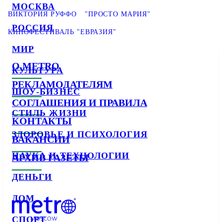
МОСКВА
ВИКТОРИЯ РУФФО
"ПРОСТО МАРИЯ"
РОССИЯ
КИНОФЕСТИВАЛЬ "ЕВРАЗИЯ"
МИР
О METRO
КУЛЬТУРА
РЕКЛАМОДАТЕЛЯМ
ШОУ-БИЗНЕС
СОГЛАШЕНИЯ И ПРАВИЛА
СТИЛЬ ЖИЗНИ
КОНТАКТЫ
ЗДОРОВЬЕ И ПСИХОЛОГИЯ
ВАКАНСИИ
НАУКА И ТЕХНОЛОГИИ
АРХИВ ГАЗЕТЫ
ДЕНЬГИ
ДОМ
СПОРТ