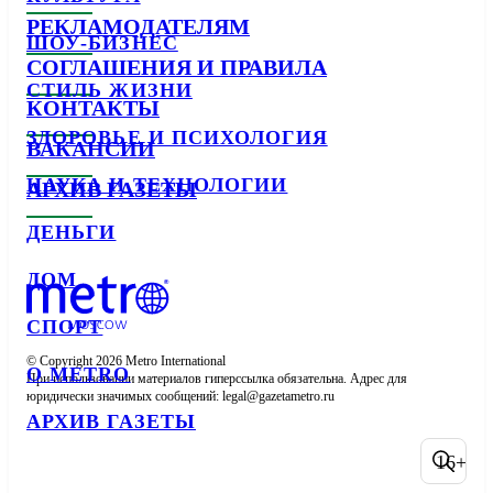
РЕКЛАМОДАТЕЛЯМ
ШОУ-БИЗНЕС
СОГЛАШЕНИЯ И ПРАВИЛА
СТИЛЬ ЖИЗНИ
КОНТАКТЫ
ЗДОРОВЬЕ И ПСИХОЛОГИЯ
ВАКАНСИИ
НАУКА И ТЕХНОЛОГИИ
АРХИВ ГАЗЕТЫ
ДЕНЬГИ
ДОМ
СПОРТ
© Copyright 2026 Metro International

О METRO
При использовании материалов гиперссылка обязательна. Адрес для 
юридически значимых сообщений: 
АРХИВ ГАЗЕТЫ
16+