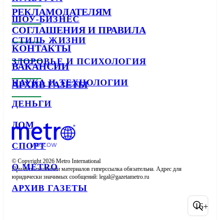
РЕКЛАМОДАТЕЛЯМ
ШОУ-БИЗНЕС
СОГЛАШЕНИЯ И ПРАВИЛА
СТИЛЬ ЖИЗНИ
КОНТАКТЫ
ЗДОРОВЬЕ И ПСИХОЛОГИЯ
ВАКАНСИИ
НАУКА И ТЕХНОЛОГИИ
АРХИВ ГАЗЕТЫ
ДЕНЬГИ
ДОМ
СПОРТ
© Copyright 2026 Metro International

О METRO
При использовании материалов гиперссылка обязательна. Адрес для 
юридически значимых сообщений: 
АРХИВ ГАЗЕТЫ
16+