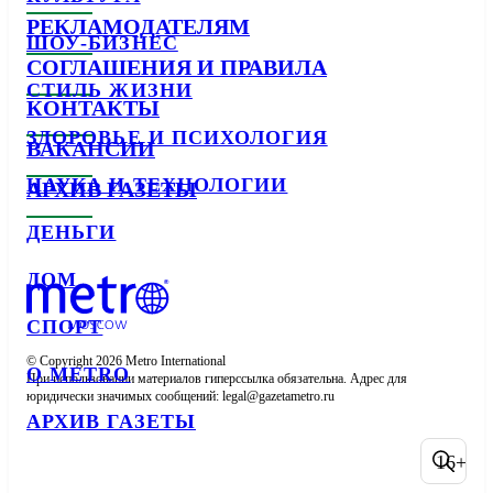
РЕКЛАМОДАТЕЛЯМ
ШОУ-БИЗНЕС
СОГЛАШЕНИЯ И ПРАВИЛА
СТИЛЬ ЖИЗНИ
КОНТАКТЫ
ЗДОРОВЬЕ И ПСИХОЛОГИЯ
ВАКАНСИИ
НАУКА И ТЕХНОЛОГИИ
АРХИВ ГАЗЕТЫ
ДЕНЬГИ
ДОМ
СПОРТ
© Copyright 2026 Metro International

О METRO
При использовании материалов гиперссылка обязательна. Адрес для 
юридически значимых сообщений: 
АРХИВ ГАЗЕТЫ
16+