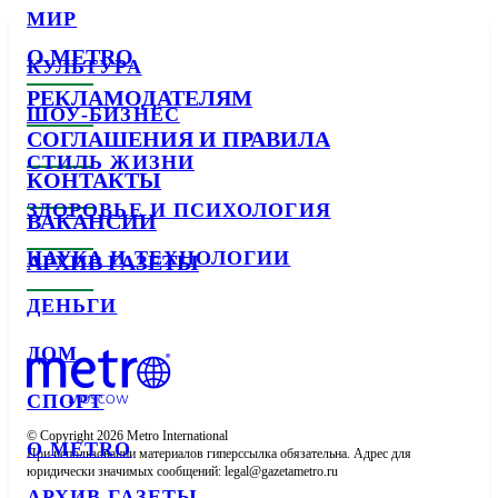
МИР
О METRO
КУЛЬТУРА
РЕКЛАМОДАТЕЛЯМ
ШОУ-БИЗНЕС
СОГЛАШЕНИЯ И ПРАВИЛА
СТИЛЬ ЖИЗНИ
КОНТАКТЫ
ЗДОРОВЬЕ И ПСИХОЛОГИЯ
ВАКАНСИИ
НАУКА И ТЕХНОЛОГИИ
АРХИВ ГАЗЕТЫ
ДЕНЬГИ
ДОМ
СПОРТ
© Copyright 2026 Metro International

О METRO
При использовании материалов гиперссылка обязательна. Адрес для 
юридически значимых сообщений: 
АРХИВ ГАЗЕТЫ