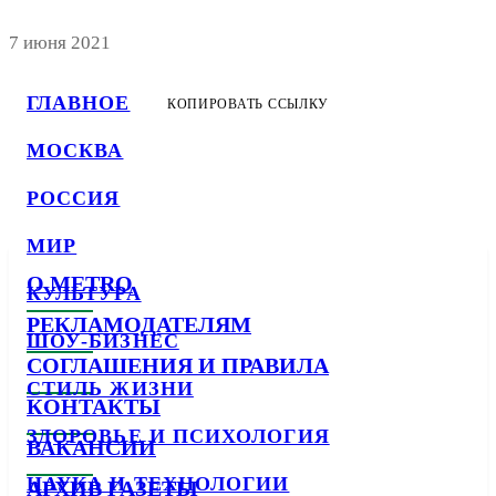
7 июня 2021
ГЛАВНОЕ
КОПИРОВАТЬ ССЫЛКУ
МОСКВА
РОССИЯ
МИР
О METRO
КУЛЬТУРА
РЕКЛАМОДАТЕЛЯМ
ШОУ-БИЗНЕС
СОГЛАШЕНИЯ И ПРАВИЛА
СТИЛЬ ЖИЗНИ
КОНТАКТЫ
ЗДОРОВЬЕ И ПСИХОЛОГИЯ
ВАКАНСИИ
НАУКА И ТЕХНОЛОГИИ
АРХИВ ГАЗЕТЫ