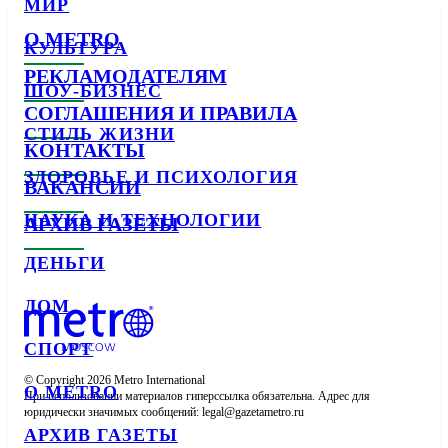
МИР
О METRO
КУЛЬТУРА
РЕКЛАМОДАТЕЛЯМ
ШОУ-БИЗНЕС
СОГЛАШЕНИЯ И ПРАВИЛА
СТИЛЬ ЖИЗНИ
КОНТАКТЫ
ЗДОРОВЬЕ И ПСИХОЛОГИЯ
ВАКАНСИИ
НАУКА И ТЕХНОЛОГИИ
АРХИВ ГАЗЕТЫ
ДЕНЬГИ
ДОМ
СПОРТ
© Copyright 2026 Metro International

О METRO
При использовании материалов гиперссылка обязательна. Адрес для 
юридически значимых сообщений: 
АРХИВ ГАЗЕТЫ