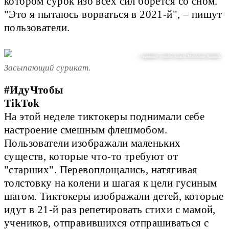
котором сурок изо всех сил борется со сном.
"Это я пытаюсь ворваться в 2021-й", – пишут
пользователи.
| скриншот youtube-канала Marvelous Animals
Засыпающий сурикат.
#ИдуЧтобы
TikTok
На этой неделе тиктокеры поднимали себе
настроение смешным флешмобом.
Пользователи изображали маленьких
существ, которые что-то требуют от
"старших". Перевоплощались, натягивая
толстовку на колени и шагая к цели гусиным
шагом. Тиктокеры изображали детей, которые
идут в 21-й раз репетировать стихи с мамой,
учеников, отправившихся отпрашиваться с