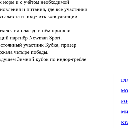
х норм и с учётом необходимой
новления и питания, где все участники
ссажиста и получить консультации
зался вип-заезд, в нём приняли
щий партнёр Newman Sport,
тоянный участник Кубка, призер
ержала четыре победы.
будущем Зимний кубок по индор-гребле
ГЛ
МО
РО
МИ
КУ