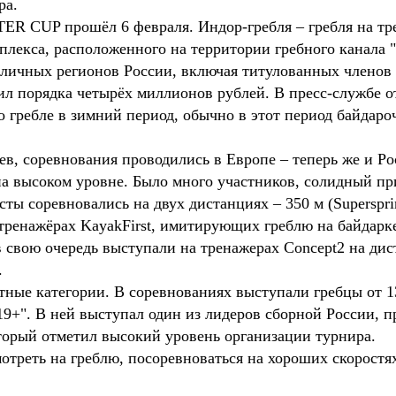
ра.
UP прошёл 6 февраля. Индор-гребля – гребля на тре
лекса, расположенного на территории гребного канала 
зличных регионов России, включая титулованных членов
л порядка четырёх миллионов рублей. В пресс-службе о
 гребле в зимний период, обычно в этот период байдароч
ев, соревнования проводились в Европе – теперь же и Р
на высоком уровне. Было много участников, солидный пр
ты соревновались на двух дистанциях – 350 м (Supersprint
тренажёрах KayakFirst, имитирующих греблю на байдарке
 свою очередь выступали на тренажерах Concept2 на дис
.
тные категории. В соревнованиях выступали гребцы от 13
"19+". В ней выступал один из лидеров сборной России, 
орый отметил высокий уровень организации турнира.
отреть на греблю, посоревноваться на хороших скоростя