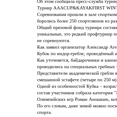
Об этом сообщила пресс-служба турни
Турнир AAACUP&KAYAKFIRST WINTER C
Соревнования прошли в зале спорткомп
боролись более 250 спортсменов из ра
Общий призовой фонд турнира состави
уникальные, это редкий профтурнир по
не соревнуются.
Как заявил организатор Александр Аге
Кубок по индор-гребле, проведённый 
Как уточняется, байдарочники и каноис
проводились на специальных гребных 
Представители академической гребли в
смешанной эстафете (четыре по 250 м)
Одной из особенностей Кубка – возрас
состав участников собрала категория 
Олимпийских игр Роман Аношкин, кот
По его словам, даже зимой можно посм
спорта.