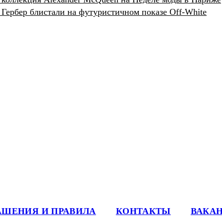
 Гербер блистали на футуристичном показе Off-White
АШЕНИЯ И ПРАВИЛА
КОНТАКТЫ
ВАКА