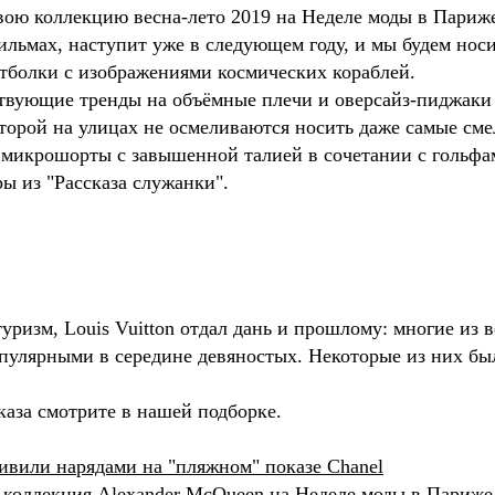
свою коллекцию весна-лето 2019 на Неделе моды в Париж
льмах, наступит уже в следующем году, и мы будем нос
тболки с изображениями космических кораблей.
твующие тренды на объёмные плечи и оверсайз-пиджаки
торой на улицах не осмеливаются носить даже самые сме
микрошорты с завышенной талией в сочетании с гольфам
 из "Рассказа служанки".
ризм, Louis Vuitton отдал дань и прошлому: многие из 
пулярными в середине девяностых. Некоторые из них б
аза смотрите в нашей подборке.
ивили нарядами на "пляжном" показе Chanel
я коллекция Alexander McQueen на Неделе моды в Париже