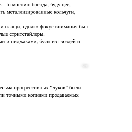
е. По мнению бренда, будущее,
ить металлизированные кольчуги,
 и плащи, однако фокус внимания был
лые стритстайлеры.
и и пиджаками, бусы из гвоздей и
Getty
весьма прогрессивных “луков” были
ыли точными копиями продаваемых